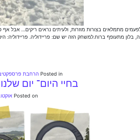
עמים מתמלאים בצורות מוזרות, ולעיתים נראים ריקים… אבל אף פ
, בלון מתעופף ברוח.למשחק הזה יש שם: פריידוליה. פריידוליה: היכ
Posted in
הרחבת פרספקטיב
בחיי היום־ יום של
Posted on
אוקטובר 25,